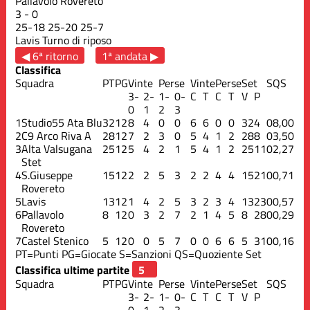
Pallavolo Rovereto
3
-
0
25
-
18
25
-
20
25
-
7
Lavis
Turno di riposo
◀ 6ª ritorno
1ª andata ▶
Classifica
Squadra
PT
PG
Vinte
Perse
Vinte
Perse
Set
S
QS
3-
2-
1-
0-
C
T
C
T
V
P
0
1
2
3
1
Studio55 Ata Blu
32
12
8
4
0
0
6
6
0
0
32
4
0
8,00
2
C9 Arco Riva A
28
12
7
2
3
0
5
4
1
2
28
8
0
3,50
3
Alta Valsugana
25
12
5
4
2
1
5
4
1
2
25
11
0
2,27
Stet
4
S.Giuseppe
15
12
2
2
5
3
2
2
4
4
15
21
0
0,71
Rovereto
5
Lavis
13
12
1
4
2
5
3
2
3
4
13
23
0
0,57
6
Pallavolo
8
12
0
3
2
7
2
1
4
5
8
28
0
0,29
Rovereto
7
Castel Stenico
5
12
0
0
5
7
0
0
6
6
5
31
0
0,16
PT=Punti
PG=Giocate
S=Sanzioni
QS=Quoziente Set
Classifica ultime partite
Squadra
PT
PG
Vinte
Perse
Vinte
Perse
Set
S
QS
3-
2-
1-
0-
C
T
C
T
V
P
0
1
2
3