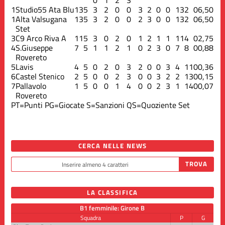
1
Studio55 Ata Blu
13
5
3
2
0
0
3
2
0
0
13
2
0
6,50
1
Alta Valsugana
13
5
3
2
0
0
2
3
0
0
13
2
0
6,50
Stet
3
C9 Arco Riva A
11
5
3
0
2
0
1
2
1
1
11
4
0
2,75
4
S.Giuseppe
7
5
1
1
2
1
0
2
3
0
7
8
0
0,88
Rovereto
5
Lavis
4
5
0
2
0
3
2
0
0
3
4
11
0
0,36
6
Castel Stenico
2
5
0
0
2
3
0
0
3
2
2
13
0
0,15
7
Pallavolo
1
5
0
0
1
4
0
0
2
3
1
14
0
0,07
Rovereto
PT=Punti
PG=Giocate
S=Sanzioni
QS=Quoziente Set
CERCA NELLE NEWS
LA CLASSIFICA
B1 femminile: Girone B
Squadra
P
G