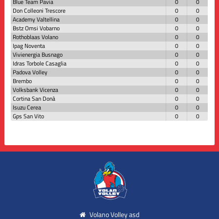
Blue Team Pavia
0
0
Don Colleoni Trescore
0
0
Academy Valtellina
0
0
Bstz Omsi Vobarno
0
0
Rothoblaas Volano
0
0
Ipag Noventa
0
0
Vivienergia Busnago
0
0
Idras Torbole Casaglia
0
0
Padova Volley
0
0
Brembo
0
0
Volksbank Vicenza
0
0
Cortina San Donà
0
0
Isuzu Cerea
0
0
Gps San Vito
0
0
Volano Volley asd