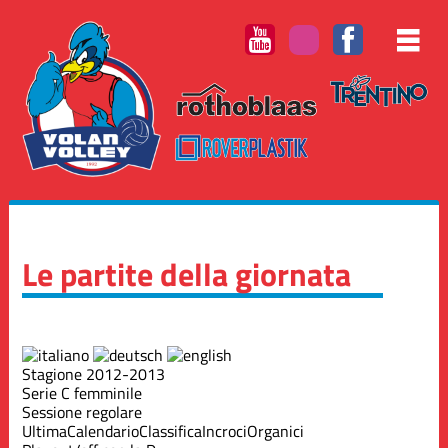
Le partite della giornata
Stagione 2012-2013
Serie C femminile
Sessione regolare
Ultima
Calendario
Classifica
Incroci
Organici