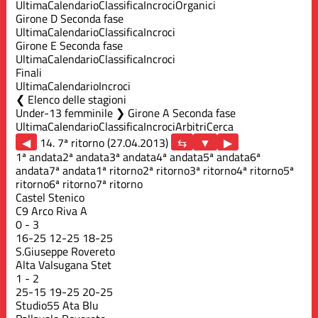
Ultima
Calendario
Classifica
Incroci
Organici
Girone D Seconda fase
Ultima
Calendario
Classifica
Incroci
Girone E Seconda fase
Ultima
Calendario
Classifica
Incroci
Finali
Ultima
Calendario
Incroci
Elenco delle stagioni
Under-13 femminile ❯ Girone A Seconda fase
Ultima
Calendario
Classifica
Incroci
Arbitri
Cerca
◀
14. 7ª ritorno (27.04.2013)
▶
1ª andata
2ª andata
3ª andata
4ª andata
5ª andata
6ª
andata
7ª andata
1ª ritorno
2ª ritorno
3ª ritorno
4ª ritorno
5ª
ritorno
6ª ritorno
7ª ritorno
Castel Stenico
C9 Arco Riva A
0
-
3
16
-
25
12
-
25
18
-
25
S.Giuseppe Rovereto
Alta Valsugana Stet
1
-
2
25
-
15
19
-
25
20
-
25
Studio55 Ata Blu