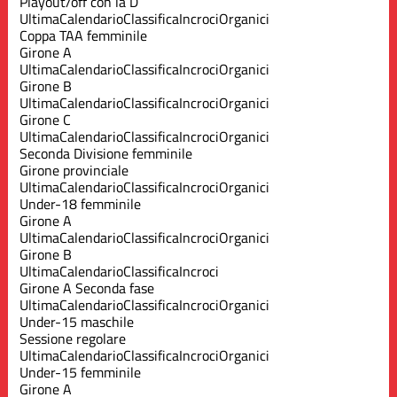
Playout/off con la D
Ultima
Calendario
Classifica
Incroci
Organici
Coppa TAA femminile
Girone A
Ultima
Calendario
Classifica
Incroci
Organici
Girone B
Ultima
Calendario
Classifica
Incroci
Organici
Girone C
Ultima
Calendario
Classifica
Incroci
Organici
Seconda Divisione femminile
Girone provinciale
Ultima
Calendario
Classifica
Incroci
Organici
Under-18 femminile
Girone A
Ultima
Calendario
Classifica
Incroci
Organici
Girone B
Ultima
Calendario
Classifica
Incroci
Girone A Seconda fase
Ultima
Calendario
Classifica
Incroci
Organici
Under-15 maschile
Sessione regolare
Ultima
Calendario
Classifica
Incroci
Organici
Under-15 femminile
Girone A