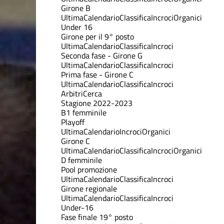
Girone B
Ultima
Calendario
Classifica
Incroci
Organici
Under 16
Girone per il 9° posto
Ultima
Calendario
Classifica
Incroci
Seconda fase - Girone G
Ultima
Calendario
Classifica
Incroci
Prima fase - Girone C
Ultima
Calendario
Classifica
Incroci
Arbitri
Cerca
Stagione 2022-2023
B1 femminile
Playoff
Ultima
Calendario
Incroci
Organici
Girone C
Ultima
Calendario
Classifica
Incroci
Organici
D femminile
Pool promozione
Ultima
Calendario
Classifica
Incroci
Girone regionale
Ultima
Calendario
Classifica
Incroci
Under-16
Fase finale 19° posto