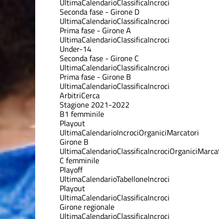
Ultima
Calendario
Classifica
Incroci
Seconda fase - Girone D
Ultima
Calendario
Classifica
Incroci
Prima fase - Girone A
Ultima
Calendario
Classifica
Incroci
Under-14
Seconda fase - Girone C
Ultima
Calendario
Classifica
Incroci
Prima fase - Girone B
Ultima
Calendario
Classifica
Incroci
Arbitri
Cerca
Stagione 2021-2022
B1 femminile
Playout
Ultima
Calendario
Incroci
Organici
Marcatori
Girone B
Ultima
Calendario
Classifica
Incroci
Organici
Marcat
C femminile
Playoff
Ultima
Calendario
Tabellone
Incroci
Playout
Ultima
Calendario
Classifica
Incroci
Girone regionale
Ultima
Calendario
Classifica
Incroci