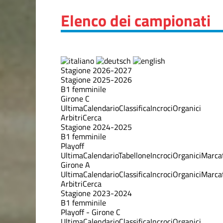
Elenco dei campionati
Stagione 2026-2027
Stagione 2025-2026
B1 femminile
Girone C
Ultima
Calendario
Classifica
Incroci
Organici
Arbitri
Cerca
Stagione 2024-2025
B1 femminile
Playoff
Ultima
Calendario
Tabellone
Incroci
Organici
Marcat
Girone A
Ultima
Calendario
Classifica
Incroci
Organici
Marcat
Arbitri
Cerca
Stagione 2023-2024
B1 femminile
Playoff - Girone C
Ultima
Calendario
Classifica
Incroci
Organici