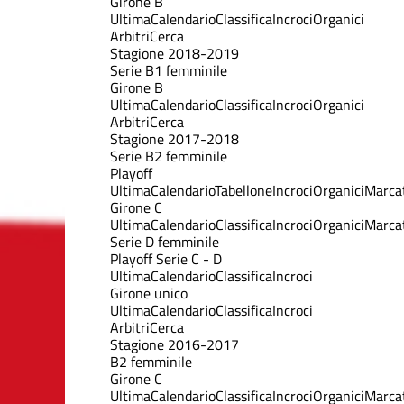
Girone B
Ultima
Calendario
Classifica
Incroci
Organici
Arbitri
Cerca
Stagione 2018-2019
Serie B1 femminile
Girone B
Ultima
Calendario
Classifica
Incroci
Organici
Arbitri
Cerca
Stagione 2017-2018
Serie B2 femminile
Playoff
Ultima
Calendario
Tabellone
Incroci
Organici
Marcat
Girone C
Ultima
Calendario
Classifica
Incroci
Organici
Marcat
Serie D femminile
Playoff Serie C - D
Ultima
Calendario
Classifica
Incroci
Girone unico
Ultima
Calendario
Classifica
Incroci
Arbitri
Cerca
Stagione 2016-2017
B2 femminile
Girone C
Ultima
Calendario
Classifica
Incroci
Organici
Marcat