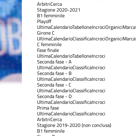
Arbitri
Cerca
Stagione 2020-2021
B1 femminile
Playoff
Ultima
Calendario
Tabellone
Incroci
Organici
Marcat
Girone C
Ultima
Calendario
Classifica
Incroci
Organici
Marcat
C femminile
Fase finale
Ultima
Calendario
Tabellone
Incroci
Seconda fase - A
Ultima
Calendario
Classifica
Incroci
Seconda fase - B
Ultima
Calendario
Classifica
Incroci
Seconda fase - C
Ultima
Calendario
Classifica
Incroci
Seconda fase - D
Ultima
Calendario
Classifica
Incroci
Prima fase
Ultima
Calendario
Classifica
Incroci
Arbitri
Cerca
Stagione 2019-2020 (non conclusa)
B1 femminile