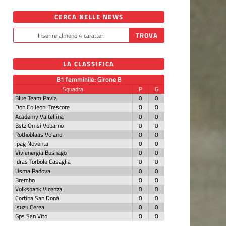
CERCA NELLE NEWS
LA CLASSIFICA
B1 femminile: Girone B
Squadra
P
G
Blue Team Pavia
0
0
Don Colleoni Trescore
0
0
Academy Valtellina
0
0
Bstz Omsi Vobarno
0
0
Rothoblaas Volano
0
0
Ipag Noventa
0
0
Vivienergia Busnago
0
0
Idras Torbole Casaglia
0
0
Usma Padova
0
0
Brembo
0
0
Volksbank Vicenza
0
0
Cortina San Donà
0
0
Isuzu Cerea
0
0
Gps San Vito
0
0